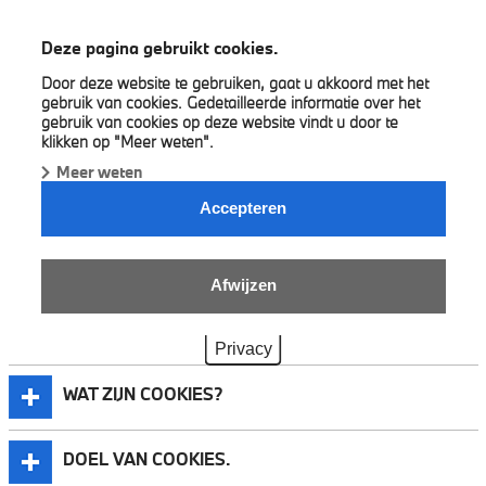
BMW Patrick Smets
Deze pagina gebruikt cookies.
Door deze website te gebruiken, gaat u akkoord met het
gebruik van cookies. Gedetailleerde informatie over het
gebruik van cookies op deze website vindt u door te
COOKIES EN WIJZIGINGEN.
klikken op "Meer weten".
In de volgende paragrafen verklaren we ons doel voor het
Meer weten
gebruik van cookies en aanverwante technologieën op onze
Accepteren
websites. Tevens bieden we u de mogelijkheid om uw
toestemming voor ons gebruik op elk moment te wijzigen of in te
trekken.
Afwijzen
Privacy
WAT ZIJN COOKIES?
DOEL VAN COOKIES.